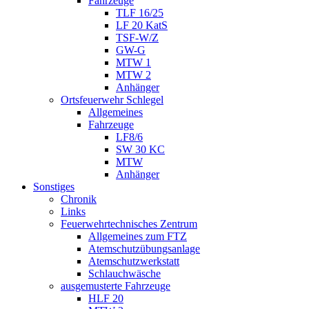
Fahrzeuge
TLF 16/25
LF 20 KatS
TSF-W/Z
GW-G
MTW 1
MTW 2
Anhänger
Ortsfeuerwehr Schlegel
Allgemeines
Fahrzeuge
LF8/6
SW 30 KC
MTW
Anhänger
Sonstiges
Chronik
Links
Feuerwehrtechnisches Zentrum
Allgemeines zum FTZ
Atemschutzübungsanlage
Atemschutzwerkstatt
Schlauchwäsche
ausgemusterte Fahrzeuge
HLF 20