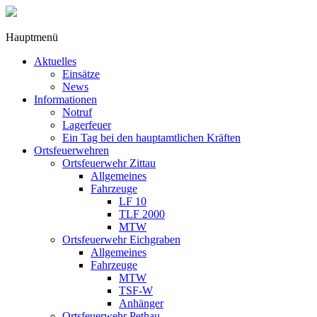
Hauptmenü
Aktuelles
Einsätze
News
Informationen
Notruf
Lagerfeuer
Ein Tag bei den hauptamtlichen Kräften
Ortsfeuerwehren
Ortsfeuerwehr Zittau
Allgemeines
Fahrzeuge
LF 10
TLF 2000
MTW
Ortsfeuerwehr Eichgraben
Allgemeines
Fahrzeuge
MTW
TSF-W
Anhänger
Ortsfeuerwehr Pethau