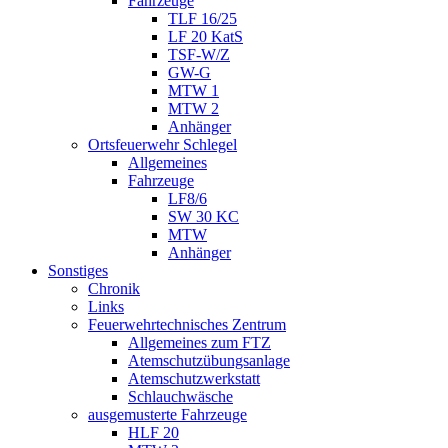
Fahrzeuge
TLF 16/25
LF 20 KatS
TSF-W/Z
GW-G
MTW 1
MTW 2
Anhänger
Ortsfeuerwehr Schlegel
Allgemeines
Fahrzeuge
LF8/6
SW 30 KC
MTW
Anhänger
Sonstiges
Chronik
Links
Feuerwehrtechnisches Zentrum
Allgemeines zum FTZ
Atemschutzübungsanlage
Atemschutzwerkstatt
Schlauchwäsche
ausgemusterte Fahrzeuge
HLF 20