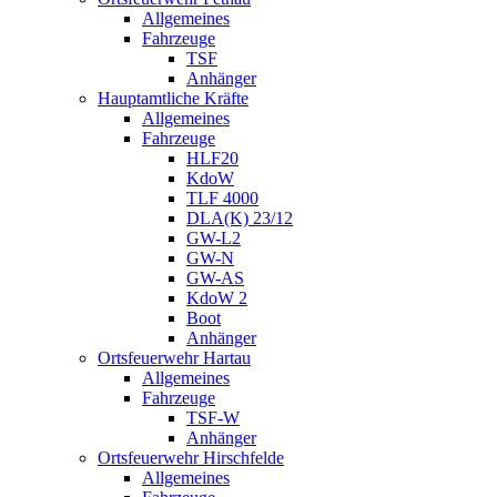
Allgemeines
Fahrzeuge
TSF
Anhänger
Hauptamtliche Kräfte
Allgemeines
Fahrzeuge
HLF20
KdoW
TLF 4000
DLA(K) 23/12
GW-L2
GW-N
GW-AS
KdoW 2
Boot
Anhänger
Ortsfeuerwehr Hartau
Allgemeines
Fahrzeuge
TSF-W
Anhänger
Ortsfeuerwehr Hirschfelde
Allgemeines