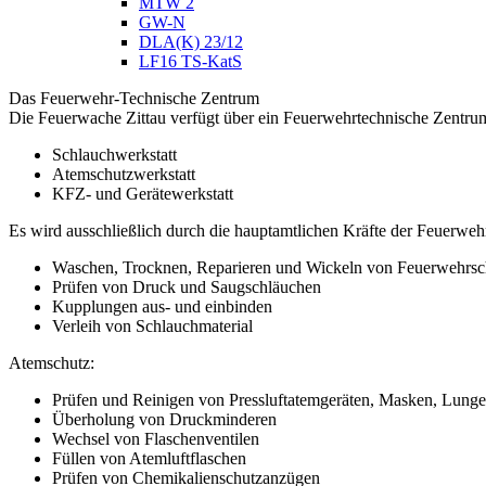
MTW 2
GW-N
DLA(K) 23/12
LF16 TS-KatS
Das Feuerwehr-Technische Zentrum
Die Feuerwache Zittau verfügt über ein Feuerwehrtechnische Zentrum 
Schlauchwerkstatt
Atemschutzwerkstatt
KFZ- und Gerätewerkstatt
Es wird ausschließlich durch die hauptamtlichen Kräfte der Feuerweh
Waschen, Trocknen, Reparieren und Wickeln von Feuerwehrsc
Prüfen von Druck und Saugschläuchen
Kupplungen aus- und einbinden
Verleih von Schlauchmaterial
Atemschutz:
Prüfen und Reinigen von Pressluftatemgeräten, Masken, Lunge
Überholung von Druckminderen
Wechsel von Flaschenventilen
Füllen von Atemluftflaschen
Prüfen von Chemikalienschutzanzügen