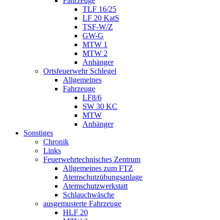
Fahrzeuge
TLF 16/25
LF 20 KatS
TSF-W/Z
GW-G
MTW 1
MTW 2
Anhänger
Ortsfeuerwehr Schlegel
Allgemeines
Fahrzeuge
LF8/6
SW 30 KC
MTW
Anhänger
Sonstiges
Chronik
Links
Feuerwehrtechnisches Zentrum
Allgemeines zum FTZ
Atemschutzübungsanlage
Atemschutzwerkstatt
Schlauchwäsche
ausgemusterte Fahrzeuge
HLF 20