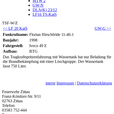
MTW 2
GW-N
DLA(K) 23/12
LF16 TS-KatS
TSF-W/Z
<< LF 20 KatS
GW-G >>
Funkrufname:
Florian Hirschfelde 11-46-1
Baujahr:
1998
Fahrgestell:
Iveco 49 E
Aufbau:
BTG
Das Tragkraftspritzenfahrzeug mit Wassertank hat nur Beladung für
die Brandbekämpfung mit einer Löschgruppe. Der Wassertank
fasst 750 Liter.
intern
|
Impressum
|
Datenschutzerklärung
Feuerwehr Zittau
Franz-Könitzer-Str. 9/11
02763 Zittau
Telefon:
03583 752-444