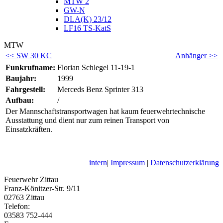
MTW 2
GW-N
DLA(K) 23/12
LF16 TS-KatS
MTW
<< SW 30 KC
Anhänger >>
Funkrufname:
Florian Schlegel 11-19-1
Baujahr:
1999
Fahrgestell:
Merceds Benz Sprinter 313
Aufbau:
/
Der Mannschaftstransportwagen hat kaum feuerwehrtechnische
Ausstattung und dient nur zum reinen Transport von
Einsatzkräften.
intern
|
Impressum
|
Datenschutzerklärung
Feuerwehr Zittau
Franz-Könitzer-Str. 9/11
02763 Zittau
Telefon:
03583 752-444