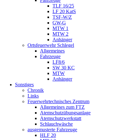
Fahrzeuge
TLF 16/25
LF 20 KatS
TSF-W/Z
GW-G
MTW 1
MTW 2
Anhänger
Ortsfeuerwehr Schlegel
Allgemeines
Fahrzeuge
LF8/6
SW 30 KC
MTW
Anhänger
Sonstiges
Chronik
Links
Feuerwehrtechnisches Zentrum
Allgemeines zum FTZ
Atemschutzübungsanlage
Atemschutzwerkstatt
Schlauchwäsche
ausgemusterte Fahrzeuge
HLF 20