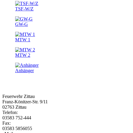
TSF-W/Z
GW-G
MTW 1
MTW 2
Anhänger
Feuerwehr Zittau
Franz-Könitzer-Str. 9/11
02763 Zittau
Telefon:
03583 752-444
Fax:
03583 5856055