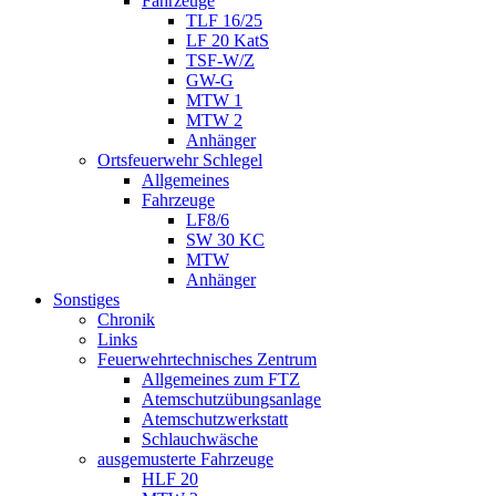
Fahrzeuge
TLF 16/25
LF 20 KatS
TSF-W/Z
GW-G
MTW 1
MTW 2
Anhänger
Ortsfeuerwehr Schlegel
Allgemeines
Fahrzeuge
LF8/6
SW 30 KC
MTW
Anhänger
Sonstiges
Chronik
Links
Feuerwehrtechnisches Zentrum
Allgemeines zum FTZ
Atemschutzübungsanlage
Atemschutzwerkstatt
Schlauchwäsche
ausgemusterte Fahrzeuge
HLF 20