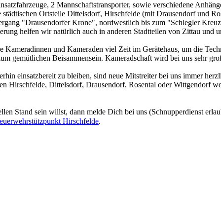
Einsatzfahrzeuge, 2 Mannschaftstransporter, sowie verschiedene Anhäng
städtischen Ortsteile Dittelsdorf, Hirschfelde (mit Drausendorf und Ro
übergang "Drausendorfer Krone", nordwestlich bis zum "Schlegler Kre
derung helfen wir natürlich auch in anderen Stadtteilen von Zittau un
re Kameradinnen und Kameraden viel Zeit im Gerätehaus, um die Techn
 zum gemütlichen Beisammensein. Kameradschaft wird bei uns sehr gro
hin einsatzbereit zu bleiben, sind neue Mitstreiter bei uns immer her
ilen Hirschfelde, Dittelsdorf, Drausendorf, Rosental oder Wittgendorf 
n Stand sein willst, dann melde Dich bei uns (Schnupperdienst erlaub
euerwehrstützpunkt Hirschfelde
.