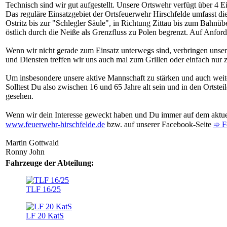
Technisch sind wir gut aufgestellt. Unsere Ortswehr verfügt über 4 
Das reguläre Einsatzgebiet der Ortsfeuerwehr Hirschfelde umfasst die 
Ostritz bis zur "Schlegler Säule", in Richtung Zittau bis zum Bahn
östlich durch die Neiße als Grenzfluss zu Polen begrenzt. Auf Anfor
Wenn wir nicht gerade zum Einsatz unterwegs sind, verbringen unse
und Diensten treffen wir uns auch mal zum Grillen oder einfach nur
Um insbesondere unsere aktive Mannschaft zu stärken und auch weiter
Solltest Du also zwischen 16 und 65 Jahre alt sein und in den Ortste
gesehen.
Wenn wir dein Interesse geweckt haben und Du immer auf dem aktuelle
www.feuerwehr-hirschfelde.de
bzw. auf unserer Facebook-Seite
➾ F
Martin Gottwald
Ronny John
Fahrzeuge der Abteilung:
TLF 16/25
LF 20 KatS