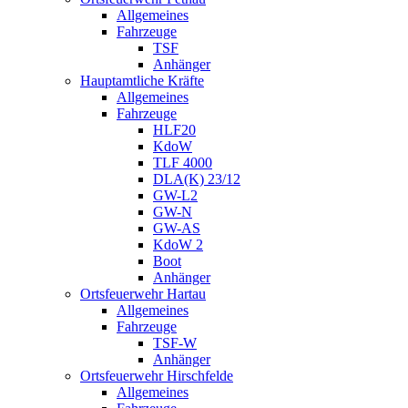
Allgemeines
Fahrzeuge
TSF
Anhänger
Hauptamtliche Kräfte
Allgemeines
Fahrzeuge
HLF20
KdoW
TLF 4000
DLA(K) 23/12
GW-L2
GW-N
GW-AS
KdoW 2
Boot
Anhänger
Ortsfeuerwehr Hartau
Allgemeines
Fahrzeuge
TSF-W
Anhänger
Ortsfeuerwehr Hirschfelde
Allgemeines