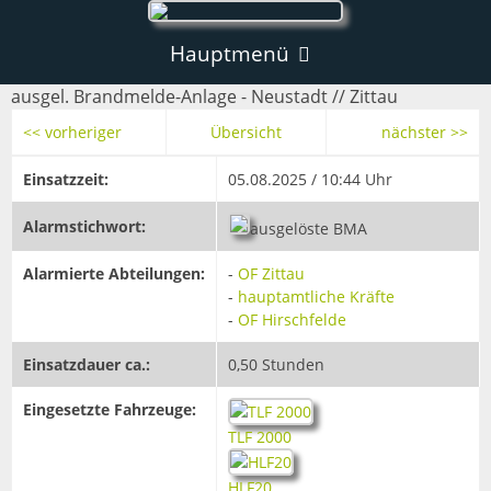
Hauptmenü
ausgel. Brandmelde-Anlage - Neustadt // Zittau
Aktuelles
<< vorheriger
Übersicht
nächster >>
Einsätze
Einsatzzeit:
05.08.2025 / 10:44 Uhr
Informationen
Alarmstichwort:
News
ausgelöste BMA
Notruf
Ortsfeuerwehren
Alarmierte Abteilungen:
-
OF Zittau
-
hauptamtliche Kräfte
Lagerfeuer
-
OF Hirschfelde
Ortsfeuerwehr Zittau
Sonstiges
Ein Tag bei den hauptamtlichen Kräften
Einsatzdauer ca.:
0,50 Stunden
Ortsfeuerwehr Eichgraben
Allgemeines
Chronik
Eingesetzte Fahrzeuge:
Ortsfeuerwehr Pethau
Allgemeines
Fahrzeuge
TLF 2000
Links
Hauptamtliche Kräfte
Allgemeines
Fahrzeuge
LF 10
HLF20