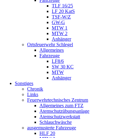
Fahrzeuge
TLF 16/25
LF 20 KatS
TSF-W/Z
GW-G
MTW 1
MTW 2
Anhänger
Ortsfeuerwehr Schlegel
Allgemeines
Fahrzeuge
LF8/6
SW 30 KC
MTW
Anhänger
Sonstiges
Chronik
Links
Feuerwehrtechnisches Zentrum
Allgemeines zum FTZ
Atemschutzübungsanlage
Atemschutzwerkstatt
Schlauchwäsche
ausgemusterte Fahrzeuge
HLF 20