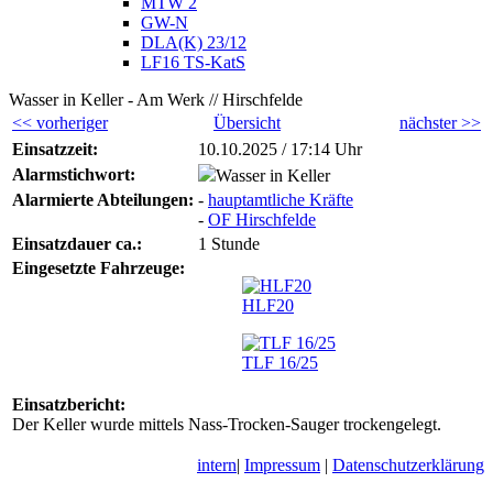
MTW 2
GW-N
DLA(K) 23/12
LF16 TS-KatS
Wasser in Keller - Am Werk // Hirschfelde
<< vorheriger
Übersicht
nächster >>
Einsatzzeit:
10.10.2025 / 17:14 Uhr
Alarmstichwort:
Wasser in Keller
Alarmierte Abteilungen:
-
hauptamtliche Kräfte
-
OF Hirschfelde
Einsatzdauer ca.:
1 Stunde
Eingesetzte Fahrzeuge:
HLF20
TLF 16/25
Einsatzbericht:
Der Keller wurde mittels Nass-Trocken-Sauger trockengelegt.
intern
|
Impressum
|
Datenschutzerklärung