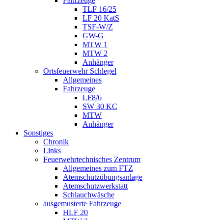
Fahrzeuge
TLF 16/25
LF 20 KatS
TSF-W/Z
GW-G
MTW 1
MTW 2
Anhänger
Ortsfeuerwehr Schlegel
Allgemeines
Fahrzeuge
LF8/6
SW 30 KC
MTW
Anhänger
Sonstiges
Chronik
Links
Feuerwehrtechnisches Zentrum
Allgemeines zum FTZ
Atemschutzübungsanlage
Atemschutzwerkstatt
Schlauchwäsche
ausgemusterte Fahrzeuge
HLF 20