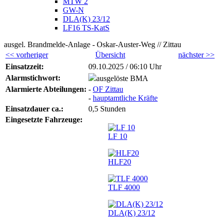
MTW 2
GW-N
DLA(K) 23/12
LF16 TS-KatS
ausgel. Brandmelde-Anlage - Oskar-Auster-Weg // Zittau
<< vorheriger
Übersicht
nächster >>
Einsatzzeit:
09.10.2025 / 06:10 Uhr
Alarmstichwort:
ausgelöste BMA
Alarmierte Abteilungen:
-
OF Zittau
-
hauptamtliche Kräfte
Einsatzdauer ca.:
0,5 Stunden
Eingesetzte Fahrzeuge:
LF 10
HLF20
TLF 4000
DLA(K) 23/12